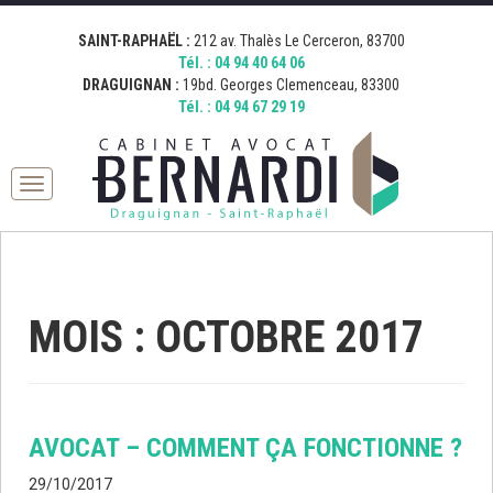
[google_map address="19 Boulevard Georges Clemenceau, 83300
[google_map address="212 Avenue Thalès, 83700 Saint-Raphaël,
Fermer
Draguignan, France" zoom="15" desc="AVOCAT BERNARDI
France" zoom="15" desc="AVOCAT BERNARDI SAINT RAPHAEL"
SAINT-RAPHAËL :
212 av. Thalès Le Cerceron, 83700
DRAGUIGNAN" icon="http://bernardi.demo.comkwatt.com/wp-
icon="http://bernardi.demo.comkwatt.com/wp-
Tél. :
04 94 40 64 06
content/uploads/2015/11/icon_map.png" ]
content/uploads/2015/11/icon_map.png" ]
DRAGUIGNAN :
19bd. Georges Clemenceau, 83300
Tél. :
04 94 67 29 19
Toggle
navigation
MOIS : OCTOBRE 2017
AVOCAT – COMMENT ÇA FONCTIONNE ?
29/10/2017