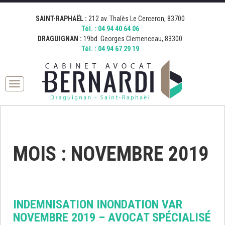
[google_map address="19 Boulevard Georges Clemenceau, 83300
[google_map address="212 Avenue Thalès, 83700 Saint-Raphaël,
Fermer
Draguignan, France" zoom="15" desc="AVOCAT BERNARDI
France" zoom="15" desc="AVOCAT BERNARDI SAINT RAPHAEL"
SAINT-RAPHAËL :
212 av. Thalès Le Cerceron, 83700
DRAGUIGNAN" icon="http://bernardi.demo.comkwatt.com/wp-
icon="http://bernardi.demo.comkwatt.com/wp-
Tél. :
04 94 40 64 06
content/uploads/2015/11/icon_map.png" ]
content/uploads/2015/11/icon_map.png" ]
DRAGUIGNAN :
19bd. Georges Clemenceau, 83300
Tél. :
04 94 67 29 19
Toggle
navigation
MOIS : NOVEMBRE 2019
INDEMNISATION INONDATION VAR
NOVEMBRE 2019 – AVOCAT SPÉCIALISÉ