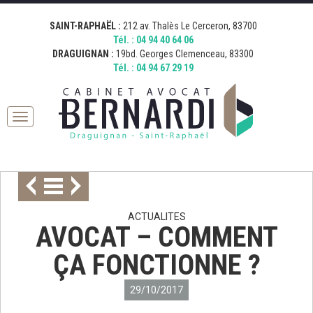
[google_map address="19 Boulevard Georges Clemenceau, 83300
[google_map address="212 Avenue Thalès, 83700 Saint-Raphaël,
Fermer
Draguignan, France" zoom="15" desc="AVOCAT BERNARDI
France" zoom="15" desc="AVOCAT BERNARDI SAINT RAPHAEL"
SAINT-RAPHAËL :
212 av. Thalès Le Cerceron, 83700
DRAGUIGNAN" icon="http://bernardi.demo.comkwatt.com/wp-
icon="http://bernardi.demo.comkwatt.com/wp-
Tél. :
04 94 40 64 06
content/uploads/2015/11/icon_map.png" ]
content/uploads/2015/11/icon_map.png" ]
DRAGUIGNAN :
19bd. Georges Clemenceau, 83300
Tél. :
04 94 67 29 19
Toggle
navigation
ACTUALITES
AVOCAT – COMMENT
ÇA FONCTIONNE ?
29/10/2017