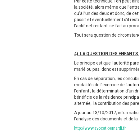
Par cette technique, l’on peut ain
la société, alors même que l’ent
qu’à l’un des deux et donc, de cet
passif et éventuellement s’il res
l’actif net restant, se fait au pr
Tout sera question de circonstan
4) LA QUESTION DES ENFANTS 
Le principe est que l’autorité par
marié ou pas, donc est supprimée 
En cas de séparation, les concubins
modalités de l’exercice de l’autor
l’enfant ; la détermination d’un d
bénéficie de la résidence principa
alternée, la contribution des pare
A jour au 13/10/2017, information
l’analyse des documents et de la 
http://www.avocat-bernardi.fr