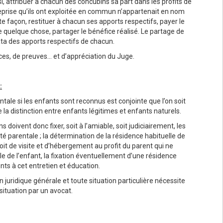
si, attribuer à chacun des concubins sa part dans les profits de
reprise qu’ils ont exploitée en commun n’appartenait en nom
te façon, restituer à chacun ses apports respectifs, payer le
te quelque chose, partager le bénéfice réalisé. Le partage de
orata des apports respectifs de chacun.
ces, de preuves… et d’appréciation du Juge.
:
entale si les enfants sont reconnus est conjointe que l’on soit
la distinction entre enfants légitimes et enfants naturels.
 doivent donc fixer, soit à l’amiable, soit judiciairement, les
ité parentale ; la détermination de la résidence habituelle de
roit de visite et d’hébergement au profit du parent qui ne
le de l’enfant, la fixation éventuellement d’une résidence
nts à cet entretien et éducation.
 juridique générale et toute situation particulière nécessite
situation par un avocat.