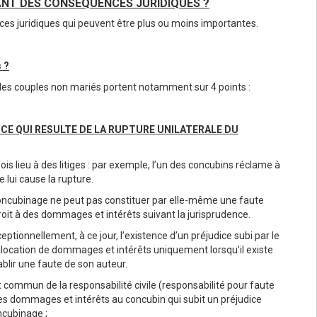
DANT DES CONSÉQUENCES JURIDIQUES ?
nces juridiques qui peuvent être plus ou moins importantes.
 ?
des couples non mariés portent notamment sur 4 points :
ICE QUI RESULTE DE LA RUPTURE UNILATERALE DU
is lieu à des litiges : par exemple, l’un des concubins réclame à
e lui cause la rupture.
concubinage ne peut pas constituer par elle-même une faute
droit à des dommages et intérêts suivant la jurisprudence.
ptionnellement, à ce jour, l’existence d’un préjudice subi par le
llocation de dommages et intérêts uniquement lorsqu’il existe
blir une faute de son auteur.
it commun de la responsabilité civile (responsabilité pour faute
s dommages et intérêts au concubin qui subit un préjudice
ncubinage ;