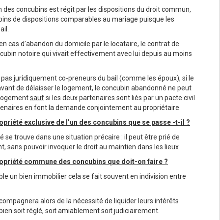
l’un des concubins est régit par les dispositions du droit commun,
cubins de dispositions comparables au mariage puisque les
ail.
en cas d’abandon du domicile par le locataire, le contrat de
ncubin notoire qui vivait effectivement avec lui depuis au moins
 pas juridiquement co-preneurs du bail (comme les époux), si le
vant de délaisser le logement, le concubin abandonné ne peut
u logement
sauf
si les deux partenaires sont liés par un pacte civil
artenaires en font la demande conjointement au propriétaire
ropriété exclusive de l’un des concubins que se passe -t-il ?
 se trouve dans une situation précaire : il peut être prié de
, sans pouvoir invoquer le droit au maintien dans les lieux
propriété commune des concubins que doit-on faire ?
e un bien immobilier cela se fait souvent en indivision entre
ompagnera alors de la nécessité de liquider leurs intérêts
ien soit réglé, soit amiablement soit judiciairement.