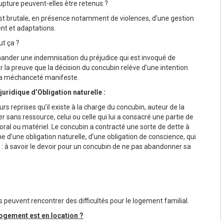
upture peuvent-elles être retenus ?
 est brutale, en présence notamment de violences, d’une gestion
t et adaptations.
ut ça ?
emander une indemnisation du préjudice qui est invoqué de
er la preuve que la décision du concubin relève d’une intention
r la méchanceté manifeste.
 juridique d’Obligation naturelle :
rs reprises qu’il existe à la charge du concubin, auteur de la
er sans ressource, celui ou celle qui lui a consacré une partie de
oral ou matériel. Le concubin a contracté une sorte de dette à
rme d’une obligation naturelle, d’une obligation de conscience, qui
e : à savoir le devoir pour un concubin de ne pas abandonner sa
.
s peuvent rencontrer des difficultés pour le logement familial.
 logement est en location ?