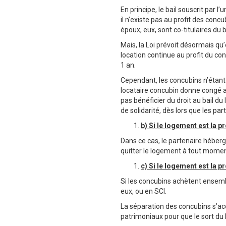
En principe, le bail souscrit par 
il n’existe pas au profit des con
époux, eux, sont co-titulaires du b
Mais, la Loi prévoit désormais qu’
location continue au profit du co
1 an.
Cependant, les concubins n’étant
locataire concubin donne congé a
pas bénéficier du droit au bail d
de solidarité, dès lors que les p
b) Si le logement est la p
Dans ce cas, le partenaire hébergé
quitter le logement à tout moment
c) Si le logement est la 
Si les concubins achètent ensembl
eux, ou en SCI.
La séparation des concubins s’acc
patrimoniaux pour que le sort du b