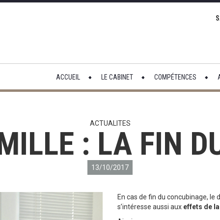
aguignan, France" zoom="15" desc="AVOCAT BERNARDI DRAGUIGNAN" i
ance" zoom="15" desc="AVOCAT BERNARDI SAINT RAPHAEL" icon="http
S
ACCUEIL
LE CABINET
COMPÉTENCES
ACTUALITES
MILLE : LA FIN
13/10/2017
En cas de fin du concubinage, le 
s’intéresse aussi aux
effets de l