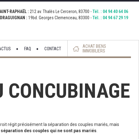
con="http://bernardi.demo.comkwatt.com/wp-
://bernardi.demo.comkwatt.com/wp-
Fermer
AINT-RAPHAËL :
212 av. Thalès Le Cerceron, 83700 -
Tél. :
04 94 40 64 06
DRAGUIGNAN :
19bd. Georges Clemenceau, 83300 -
Tél. :
04 94 67 29 19
ACHAT BIENS
ACTUS
FAQ
CONTACT
IMMOBILIERS
 DU CONCUBINAGE
droit régit précisément la séparation des couples mariés, mais
a séparation des couples qui ne sont pas mariés
.