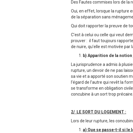
Des Fautes commises lors de la r
Oui, en effet, lorsque la rupture
de la séparation sans ménagemen
Qui doit rapporter la preuve de to
C’est à celui ou celle qui veut d
prouver : il faut toujours rapport
de nuire, qu’elle est motivée pa
b) Apparition de la notion
La jurisprudence a admis à plusieu
rupture, un devoir de ne pas laiss
sa vie et a apporté son soutien m
l’égard de l’autre qui revêt la fo
se transforme en obligation civil
concubine à un sort trop précaire
2/ LE SORT DU LOGEMENT :
Lors de leur rupture, les concubin
a) Que se passe-t-il si le