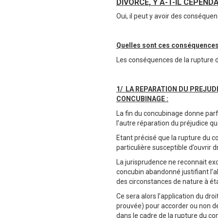
DIVORCE, Y A-T-IL CEPEN
Oui, il peut y avoir des conséque
Quelles sont ces conséquences
Les conséquences de la rupture 
1/ LA REPARATION DU PREJUD
CONCUBINAGE :
La fin du concubinage donne parfo
l’autre réparation du préjudice qu
Etant précisé que la rupture du 
particulière susceptible d’ouvrir 
La jurisprudence ne reconnait exce
concubin abandonné justifiant l’a
des circonstances de nature à éta
Ce sera alors l’application du dro
prouvée) pour accorder ou non de
dans le cadre de la rupture du co