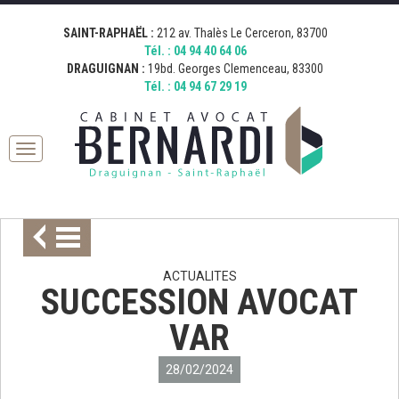
[google_map address="19 Boulevard Georges Clemenceau, 83300
[google_map address="212 Avenue Thalès, 83700 Saint-Raphaël,
Fermer
Draguignan, France" zoom="15" desc="AVOCAT BERNARDI
France" zoom="15" desc="AVOCAT BERNARDI SAINT RAPHAEL"
SAINT-RAPHAËL :
212 av. Thalès Le Cerceron, 83700
DRAGUIGNAN" icon="http://bernardi.demo.comkwatt.com/wp-
icon="http://bernardi.demo.comkwatt.com/wp-
Tél. :
04 94 40 64 06
content/uploads/2015/11/icon_map.png" ]
content/uploads/2015/11/icon_map.png" ]
DRAGUIGNAN :
19bd. Georges Clemenceau, 83300
Tél. :
04 94 67 29 19
Toggle
navigation
ACTUALITES
SUCCESSION AVOCAT
VAR
28/02/2024