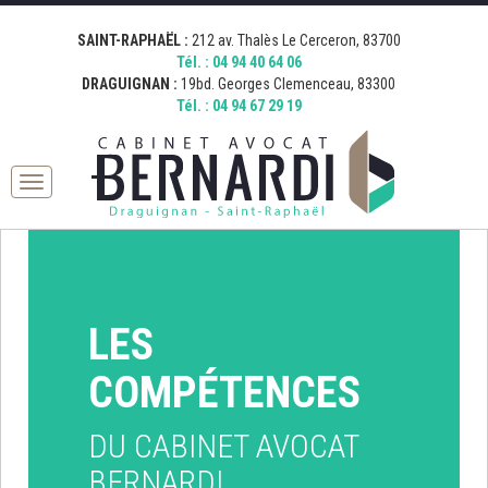
[google_map address="19 Boulevard Georges Clemenceau, 83300
[google_map address="212 Avenue Thalès, 83700 Saint-Raphaël,
Fermer
Draguignan, France" zoom="15" desc="AVOCAT BERNARDI
France" zoom="15" desc="AVOCAT BERNARDI SAINT RAPHAEL"
SAINT-RAPHAËL :
212 av. Thalès Le Cerceron, 83700
DRAGUIGNAN" icon="http://bernardi.demo.comkwatt.com/wp-
icon="http://bernardi.demo.comkwatt.com/wp-
Tél. :
04 94 40 64 06
content/uploads/2015/11/icon_map.png" ]
content/uploads/2015/11/icon_map.png" ]
DRAGUIGNAN :
19bd. Georges Clemenceau, 83300
Tél. :
04 94 67 29 19
Toggle
navigation
LES
COMPÉTENCES
DU CABINET AVOCAT
BERNARDI