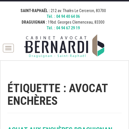
[google_map address="19 Boulevard Georges Clemenceau, 83300
[google_map address="212 Avenue Thalès, 83700 Saint-Raphaël,
Fermer
Draguignan, France" zoom="15" desc="AVOCAT BERNARDI
France" zoom="15" desc="AVOCAT BERNARDI SAINT RAPHAEL"
SAINT-RAPHAËL :
212 av. Thalès Le Cerceron, 83700
DRAGUIGNAN" icon="http://bernardi.demo.comkwatt.com/wp-
icon="http://bernardi.demo.comkwatt.com/wp-
Tél. :
04 94 40 64 06
content/uploads/2015/11/icon_map.png" ]
content/uploads/2015/11/icon_map.png" ]
DRAGUIGNAN :
19bd. Georges Clemenceau, 83300
Tél. :
04 94 67 29 19
Toggle
navigation
ÉTIQUETTE : AVOCAT
ENCHÈRES