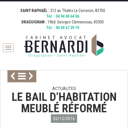
[google_map address="19 Boulevard Georges Clemenceau, 83300
[google_map address="212 Avenue Thalès, 83700 Saint-Raphaël,
Fermer
Draguignan, France" zoom="15" desc="AVOCAT BERNARDI
France" zoom="15" desc="AVOCAT BERNARDI SAINT RAPHAEL"
SAINT-RAPHAËL :
212 av. Thalès Le Cerceron, 83700
DRAGUIGNAN" icon="http://bernardi.demo.comkwatt.com/wp-
icon="http://bernardi.demo.comkwatt.com/wp-
Tél. :
04 94 40 64 06
content/uploads/2015/11/icon_map.png" ]
content/uploads/2015/11/icon_map.png" ]
DRAGUIGNAN :
19bd. Georges Clemenceau, 83300
Tél. :
04 94 67 29 19
Toggle
navigation
ACTUALITES
LE BAIL D’HABITATION
MEUBLÉ RÉFORMÉ
02/12/2016