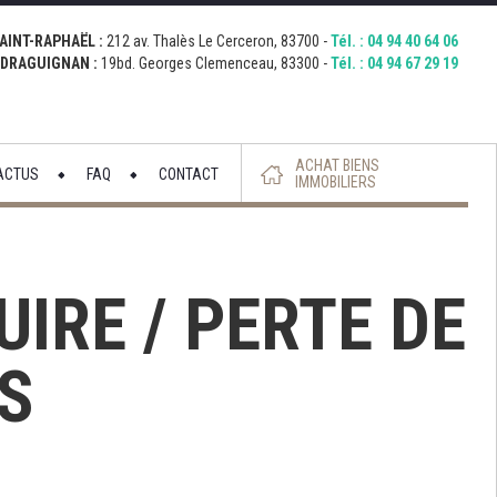
con="http://bernardi.demo.comkwatt.com/wp-
://bernardi.demo.comkwatt.com/wp-
Fermer
AINT-RAPHAËL :
212 av. Thalès Le Cerceron, 83700 -
Tél. :
04 94 40 64 06
DRAGUIGNAN :
19bd. Georges Clemenceau, 83300 -
Tél. :
04 94 67 29 19
ACHAT BIENS
ACTUS
FAQ
CONTACT
IMMOBILIERS
UIRE / PERTE DE
S