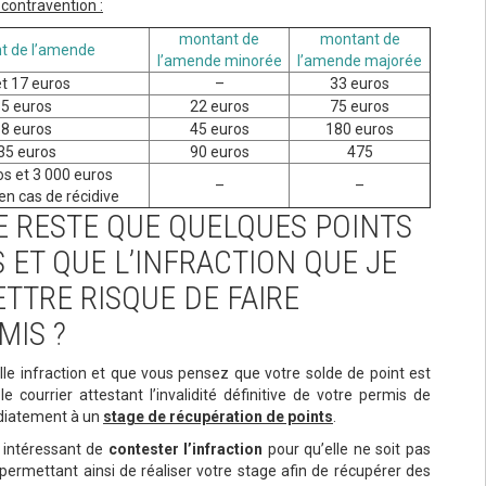
 contravention :
montant de
montant de
t de l’amende
l’amende minorée
l’amende majorée
et 17 euros
–
33 euros
5 euros
22 euros
75 euros
8 euros
45 euros
180 euros
35 euros
90 euros
475
os et 3 000 euros
–
–
 cas de récidive
ME RESTE QUE QUELQUES POINTS
 ET QUE L’INFRACTION QUE JE
TTRE RISQUE DE FAIRE
MIS ?
e infraction et que vous pensez que votre solde de point est
e courrier attestant l’invalidité définitive de votre permis de
édiatement à un
stage de récupération de points
.
, intéressant de
contester l’infraction
pour qu’elle ne soit pas
 permettant ainsi de réaliser votre stage afin de récupérer des