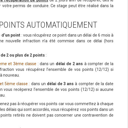
e récupération de points
de 2 jours afin de récupérer, dès le
 votre permis de conduire. Ce stage peut être réalisé dans la
 POINTS AUTOMATIQUEMENT
e d’un point
: vous récupérez ce point dans un délai de 6 mois à
une nouvelle infraction n’a été commise dans ce délai (hors
e de 2 ou plus de 2 points
:
2ème et 3ème classe :
dans un
délai de 2 ans
à compter de la
infraction vous récupérez l’ensemble de vos points (12/12) si
 à nouveau.
et 5ème classe :
dans un
délai de 3 ans
à compter de la date
tion vous recèperez l’ensemble de vos points (12/12) si aucune
au.
rvenez pas à récupérer vos points car vous commettez à chaque
 les délais qui sont accordés, vous récupérez vos points dans un
 points retirés ne doivent pas concerner une contravention de