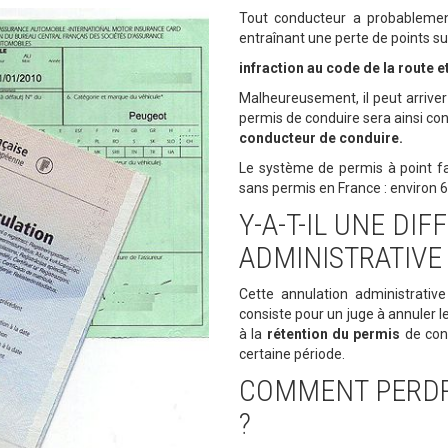
Tout conducteur a probableme
entraînant une perte de points su
infraction au code de la route e
Malheureusement, il peut arriver
permis de conduire sera ainsi 
conducteur de conduire.
Le système de permis à point fa
sans permis en France : environ 6
Y-A-T-IL UNE DI
ADMINISTRATIVE 
Cette annulation administrativ
consiste pour un juge à annuler l
à la
rétention du permis
de cond
certaine période.
COMMENT PERDRE
?