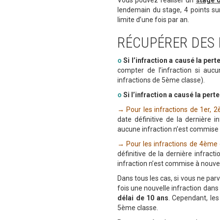
Vous pouvez réaliser un
stage d
lendemain du stage, 4 points sur
limite d’une fois par an.
RÉCUPÉRER DES
o
Si l’infraction a causé la pert
compter de l’infraction si auc
infractions de 5ème classe).
o
Si l’infraction a causé la pert
→
Pour les infractions de 1er, 
date définitive de la dernière 
aucune infraction n’est commise
→
Pour les infractions de 4ème 
définitive de la dernière infrac
infraction n’est commise à nouve
Dans tous les cas, si vous ne pa
fois une nouvelle infraction dans
délai de 10 ans
. Cependant, les
5ème classe.