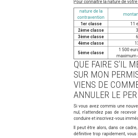
Pour connaître la nature de votre
nature de la
montan
contravention
1er classe
11 
2ème classe
3
3ème classe
6
4ème classe
1
1 500 eur
5ème classe
maximum en
QUE FAIRE S’IL 
SUR MON PERMIS
VIENS DE COMME
ANNULER LE PER
Si vous avez commis une nouvell
nul, n’attendez pas de recevoir l
conduire et inscrivez-vous imm
Il peut être alors, dans ce cadre
définitive trop rapidement, vous