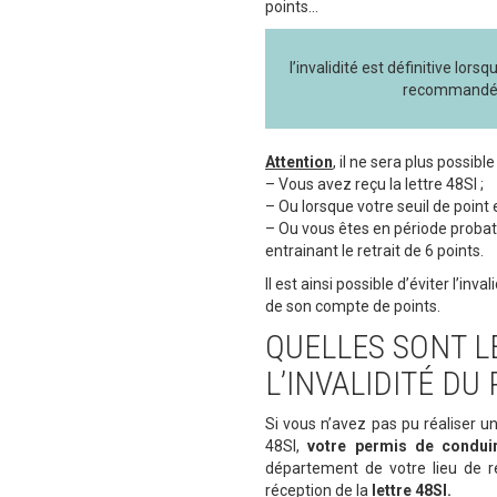
points…
l’invalidité est définitive lors
recommandé a
Attention
, il ne sera plus possibl
– Vous avez reçu la lettre 48SI ;
– Ou lorsque votre seuil de point 
– Ou vous êtes en période probat
entrainant le retrait de 6 points.
Il est ainsi possible d’éviter l’i
de son compte de points.
QUELLES SONT 
L’INVALIDITÉ DU
Si vous n’avez pas pu réaliser un
48SI,
votre permis de conduir
département de votre lieu de r
réception de la
lettre 48SI.