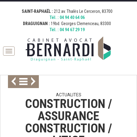
[google_map address="19 Boulevard Georges Clemenceau, 83300
[google_map address="212 Avenue Thalès, 83700 Saint-Raphaël,
Fermer
Draguignan, France" zoom="15" desc="AVOCAT BERNARDI
France" zoom="15" desc="AVOCAT BERNARDI SAINT RAPHAEL"
SAINT-RAPHAËL :
212 av. Thalès Le Cerceron, 83700
DRAGUIGNAN" icon="http://bernardi.demo.comkwatt.com/wp-
icon="http://bernardi.demo.comkwatt.com/wp-
Tél. :
04 94 40 64 06
content/uploads/2015/11/icon_map.png" ]
content/uploads/2015/11/icon_map.png" ]
DRAGUIGNAN :
19bd. Georges Clemenceau, 83300
Tél. :
04 94 67 29 19
Toggle
navigation
ACTUALITES
CONSTRUCTION /
ASSURANCE
CONSTRUCTION /