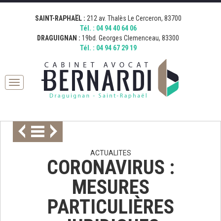
[google_map address="19 Boulevard Georges Clemenceau, 83300
[google_map address="212 Avenue Thalès, 83700 Saint-Raphaël,
Fermer
Draguignan, France" zoom="15" desc="AVOCAT BERNARDI
France" zoom="15" desc="AVOCAT BERNARDI SAINT RAPHAEL"
SAINT-RAPHAËL :
212 av. Thalès Le Cerceron, 83700
DRAGUIGNAN" icon="http://bernardi.demo.comkwatt.com/wp-
icon="http://bernardi.demo.comkwatt.com/wp-
Tél. :
04 94 40 64 06
content/uploads/2015/11/icon_map.png" ]
content/uploads/2015/11/icon_map.png" ]
DRAGUIGNAN :
19bd. Georges Clemenceau, 83300
Tél. :
04 94 67 29 19
Toggle
navigation
ACTUALITES
CORONAVIRUS :
MESURES
PARTICULIÈRES