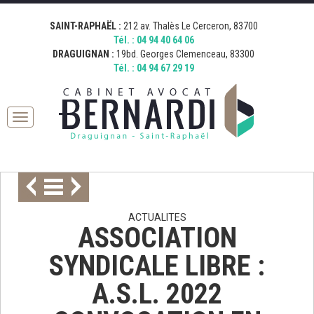
[google_map address="19 Boulevard Georges Clemenceau, 83300
[google_map address="212 Avenue Thalès, 83700 Saint-Raphaël,
Fermer
Draguignan, France" zoom="15" desc="AVOCAT BERNARDI
France" zoom="15" desc="AVOCAT BERNARDI SAINT RAPHAEL"
SAINT-RAPHAËL :
212 av. Thalès Le Cerceron, 83700
DRAGUIGNAN" icon="http://bernardi.demo.comkwatt.com/wp-
icon="http://bernardi.demo.comkwatt.com/wp-
Tél. :
04 94 40 64 06
content/uploads/2015/11/icon_map.png" ]
content/uploads/2015/11/icon_map.png" ]
DRAGUIGNAN :
19bd. Georges Clemenceau, 83300
Tél. :
04 94 67 29 19
Toggle
navigation
ACTUALITES
ASSOCIATION
SYNDICALE LIBRE :
A.S.L. 2022