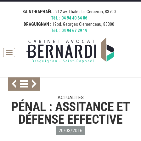
[google_map address="19 Boulevard Georges Clemenceau, 83300
[google_map address="212 Avenue Thalès, 83700 Saint-Raphaël,
Fermer
Draguignan, France" zoom="15" desc="AVOCAT BERNARDI
France" zoom="15" desc="AVOCAT BERNARDI SAINT RAPHAEL"
SAINT-RAPHAËL :
212 av. Thalès Le Cerceron, 83700
DRAGUIGNAN" icon="http://bernardi.demo.comkwatt.com/wp-
icon="http://bernardi.demo.comkwatt.com/wp-
Tél. :
04 94 40 64 06
content/uploads/2015/11/icon_map.png" ]
content/uploads/2015/11/icon_map.png" ]
DRAGUIGNAN :
19bd. Georges Clemenceau, 83300
Tél. :
04 94 67 29 19
Toggle
navigation
ACTUALITES
PÉNAL : ASSITANCE ET
DÉFENSE EFFECTIVE
20/03/2016