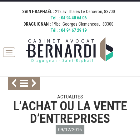
[google_map address="19 Boulevard Georges Clemenceau, 83300
[google_map address="212 Avenue Thalès, 83700 Saint-Raphaël,
Fermer
Draguignan, France" zoom="15" desc="AVOCAT BERNARDI
France" zoom="15" desc="AVOCAT BERNARDI SAINT RAPHAEL"
SAINT-RAPHAËL :
212 av. Thalès Le Cerceron, 83700
DRAGUIGNAN" icon="http://bernardi.demo.comkwatt.com/wp-
icon="http://bernardi.demo.comkwatt.com/wp-
Tél. :
04 94 40 64 06
content/uploads/2015/11/icon_map.png" ]
content/uploads/2015/11/icon_map.png" ]
DRAGUIGNAN :
19bd. Georges Clemenceau, 83300
Tél. :
04 94 67 29 19
Toggle
navigation
ACTUALITES
L’ACHAT OU LA VENTE
D’ENTREPRISES
09/12/2016