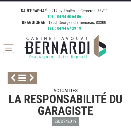
[google_map address="19 Boulevard Georges Clemenceau, 83300
[google_map address="212 Avenue Thalès, 83700 Saint-Raphaël,
Fermer
Draguignan, France" zoom="15" desc="AVOCAT BERNARDI
France" zoom="15" desc="AVOCAT BERNARDI SAINT RAPHAEL"
SAINT-RAPHAËL :
212 av. Thalès Le Cerceron, 83700
DRAGUIGNAN" icon="http://bernardi.demo.comkwatt.com/wp-
icon="http://bernardi.demo.comkwatt.com/wp-
Tél. :
04 94 40 64 06
content/uploads/2015/11/icon_map.png" ]
content/uploads/2015/11/icon_map.png" ]
DRAGUIGNAN :
19bd. Georges Clemenceau, 83300
Tél. :
04 94 67 29 19
Toggle
navigation
ACTUALITES
LA RESPONSABILITÉ DU
GARAGISTE
28/07/2019