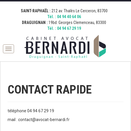
[google_map address="19 Boulevard Georges Clemenceau, 83300
[google_map address="212 Avenue Thalès, 83700 Saint-Raphaël,
Fermer
Draguignan, France" zoom="15" desc="AVOCAT BERNARDI
France" zoom="15" desc="AVOCAT BERNARDI SAINT RAPHAEL"
SAINT-RAPHAËL :
212 av. Thalès Le Cerceron, 83700
DRAGUIGNAN" icon="http://bernardi.demo.comkwatt.com/wp-
icon="http://bernardi.demo.comkwatt.com/wp-
Tél. :
04 94 40 64 06
content/uploads/2015/11/icon_map.png" ]
content/uploads/2015/11/icon_map.png" ]
DRAGUIGNAN :
19bd. Georges Clemenceau, 83300
Tél. :
04 94 67 29 19
Toggle
navigation
CONTACT RAPIDE
téléphone 04 94 67 29 19
mail : contact@avocat-bernardi.fr