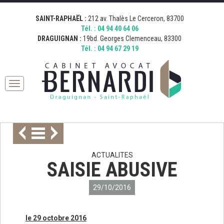
[google_map address="19 Boulevard Georges Clemenceau, 83300
[google_map address="212 Avenue Thalès, 83700 Saint-Raphaël,
Fermer
Draguignan, France" zoom="15" desc="AVOCAT BERNARDI
France" zoom="15" desc="AVOCAT BERNARDI SAINT RAPHAEL"
SAINT-RAPHAËL :
212 av. Thalès Le Cerceron, 83700
DRAGUIGNAN" icon="http://bernardi.demo.comkwatt.com/wp-
icon="http://bernardi.demo.comkwatt.com/wp-
Tél. :
04 94 40 64 06
content/uploads/2015/11/icon_map.png" ]
content/uploads/2015/11/icon_map.png" ]
DRAGUIGNAN :
19bd. Georges Clemenceau, 83300
Tél. :
04 94 67 29 19
Toggle
navigation
ACTUALITES
SAISIE ABUSIVE
29/10/2016
le 29 octobre 2016